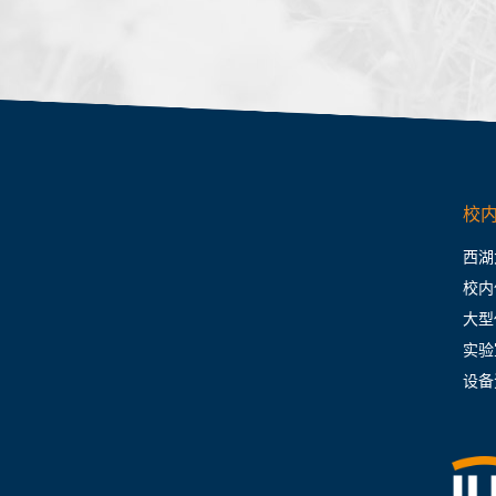
校
西湖
校内
大型
实验
设备