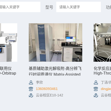
型号
功
联用仪
基质辅助激光解吸附-高分辨飞
化学反应
-Orbitrap
High-Thr
行时间质谱仪 Matrix-Assisted
Orbitrap
Reaction 
Laser Desorption Ionization-
Screenin
李欣
丁洁/
Time of Flight Mass
Spectrometry
13606093461
dingji
云谷校区E10-142
云谷校区
机时预约
查看详情
机时预约
查看详