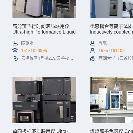
高分辨飞行时间液质联用仪
电感耦合等离子体质
Ultra-high Performance Liquid
Inductively coupled
Chromatography-Time-of-
mass spectrometer
Flight Mass Spectrometry
陈银娟
周敏
15121023995
15957161403
云栖校区4号楼219/云谷校区E10-146
西湖大学（云谷校区）E
查看详情
机时预约
查看详情
单四极杆液质联用仪 Ultra-
燃烧离子色谱仪 Comb