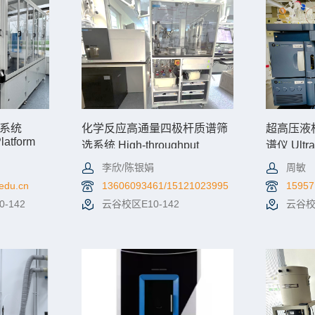
系统
化学反应高通量四极杆质谱筛
超高压液
atform
选系统 High-throughput
谱仪 Ultra-
Quadrupole Mass
chromatog
李欣/陈银娟
周敏
Spectrometry Screening
quadrupo
System for Chemical Reaction
spectrome
.edu.cn
13606093461/15121023995
15957
-142
云谷校区E10-142
云谷校区
机时预约
查看详情
机时预约
查看详