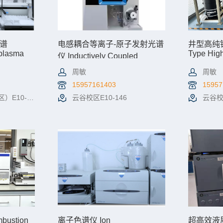
谱
电感耦合等离子-原子发射光谱
井型高纯锗
 plasma
Type High
仪 Inductively Coupled
Spectrom
Plasma-Atomic Emission
周敏
周敏
Spectrometer
15957161403
15957
10-146
云谷校区E10-146
云谷校区
机时预约
查看详情
机时预约
查看详
ustion
离子色谱仪 Ion
超高效液质联