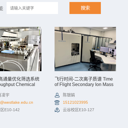
能
高通量优化筛选系统
飞行时间-二次离子质谱 Time
oughput Chemical
of Flight Secondary Ion Mass
Optimization
Spectrometry
g System
肖凌宇
陈银娟
e@westlake.edu.cn
15121023995
E10-142
云谷校区E10-127
情
机时预约
查看详情
机时预约