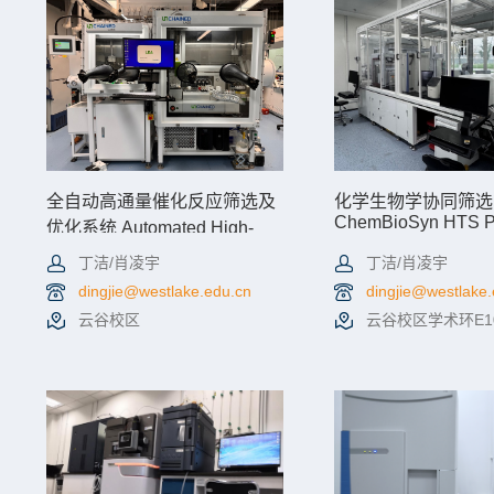
全自动高通量催化反应筛选及
化学生物学协同筛选
ChemBioSyn HTS Pl
优化系统 Automated High-
Throughput Catalytic
丁洁/肖凌宇
丁洁/肖凌宇
Reaction Screening and
Optimization System
dingjie@westlake.edu.cn
dingjie@westlake
云谷校区
云谷校区学术环E10
查看详情
机时预约
查看详情