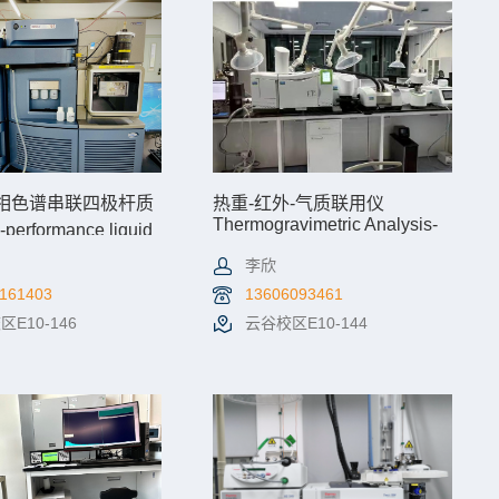
相色谱串联四极杆质
热重-红外-气质联用仪
Thermogravimetric Analysis-
performance liquid
Fourier Transform Infrared-
raphy triple
Gas Chromatography-Mass
李欣
le mass
Spectrometry
try
161403
13606093461
E10-146
云谷校区E10-144
情
机时预约
查看详情
机时预约