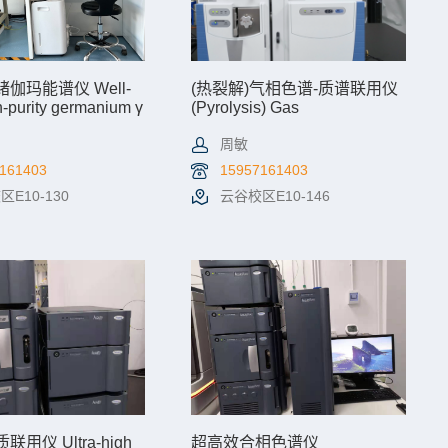
伽玛能谱仪 Well-
(热裂解)气相色谱-质谱联用仪
-purity germanium γ
(Pyrolysis) Gas
eter
Chromatography- Mass
Spectrometry
周敏
161403
15957161403
E10-130
云谷校区E10-146
情
机时预约
查看详情
机时预约
用仪 Ultra-high
超高效合相色谱仪